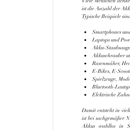
Viele Menschen denken
ist die Anzahl der Akk
Typische Beispiele sin
Smartphones und 
Laptops und Pow
Akku-Staubsauge
Akkuschrauber u
Rasenmäher, Hec
E-Bikes, E-Scoot
Spielzeuge, Mod
Bluetooth-Lautsp
Elektrische Zahn
Damit entsteht in vie
ist bei sachgemäßer N
Akkus wahllos in S