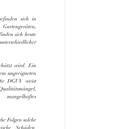
finden sich in 
Gartengeräten, 
inden sich heute 
nterschiedlicher 
chätzt wird. Ein 
em ungeeigneten 
Die DGUV weist 
alitätsmängel, 
mangelhaftes 
e Folgen solche 
ische Schäden, 