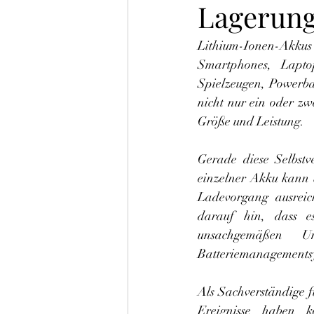
Lagerun
Lithium-Ionen-Akku
Smartphones, Laptop
Spielzeugen, Powerban
nicht nur ein oder zw
Größe und Leistung.
Gerade diese Selbstve
einzelner Akku kann 
Ladevorgang ausreic
darauf hin, dass es
unsachgemäßen Um
Batteriemanagements
Als Sachverständige 
Ereignisse haben k