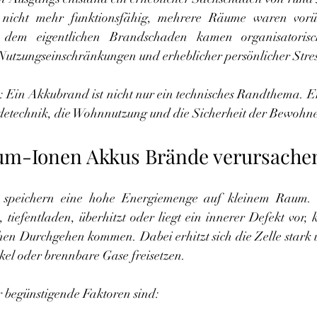
nicht mehr funktionsfähig, mehrere Räume waren vorüb
dem eigentlichen Brandschaden kamen organisatorisch
utzungseinschränkungen und erheblicher persönlicher Stres
ch: Ein Akkubrand ist nicht nur ein technisches Randthema. E
detechnik, die Wohnnutzung und die Sicherheit der Bewohne
um-Ionen Akkus Brände verursache
 speichern eine hohe Energiemenge auf kleinem Raum. W
 tiefentladen, überhitzt oder liegt ein innerer Defekt vor, 
en Durchgehen kommen. Dabei erhitzt sich die Zelle stark
el oder brennbare Gase freisetzen.
r begünstigende Faktoren sind: