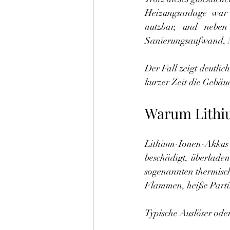
Heizungsanlage war 
nutzbar, und neben 
Sanierungsaufwand, N
Der Fall zeigt deutli
kurzer Zeit die Gebäu
Warum Lithi
Lithium-Ionen-Akkus
beschädigt, überladen,
sogenannten thermisch
Flammen, heiße Partik
Typische Auslöser ode