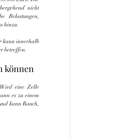
ergehend nicht 
e Belastungen, 
s hinzu.
r kann innerhalb 
r betreffen.
n können
ird eine Zelle 
kann es zu einem 
 und kann Rauch, 