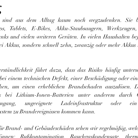
g
s sind aus dem Alltag kaum noch wegzudenken. Sie be
s, Tablets, E-Bikes, Akku-Staubsaugern, Werkzeugen, 
ks und vielen weiteren Geräten. In vielen Haushalten bef
ei Akkus, sondern schnell zehn, zwanzig oder mehr Akkus u
rständlichkeit führt dazu, dass das Risiko häufig unters
bei einem technischen Defekt, einer Beschädigung oder ein
hen, um einen erheblichen Brandschaden auszulösen. 
 bei Lithium-Ionen-Batterien unter anderem durch Qu
gang, ungeeignete Ladeinfrastruktur oder ein 
ystem zu Brandereignissen kommen kann.
für Brand- und Gebäudeschäden sehen wir regelmäßig, welch
önnen: Rußkontamination, Rauchgaskondensate, therm