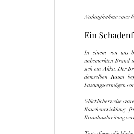
Nahaufnahme eines b
Ein Schadenfa
In einem von uns b
unbemerkten Brand i
sich ein Akku. Der Br
demselben Raum bef
Fassungsvermögen von
Glücklicherweise ware
Rauchentwicklung fr
Brandausbreitung ver
Trotz dieses glücklic