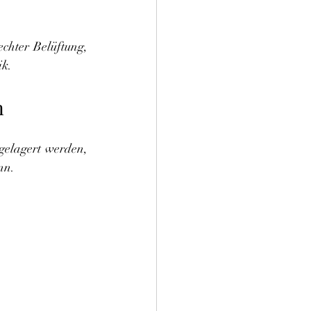
chter Belüftung, 
ik.
n
gelagert werden, 
nn.